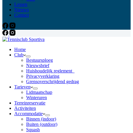
Lessen
Nieuws
Contact
Home
Club
Bestuursploeg
Nieuwsbrief
Huishoudelijk reglement
Privacyverklaring
Grensoverschrijdend gedrag
Tarieven
Lidmaatschap
Winteruren
Terreinreservatie
Activiteiten
Accommodatie
Binnen (indoor)
Buiten (outdoor)
Squash