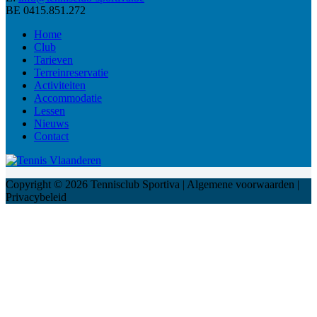
BE 0415.851.272
Home
Club
Tarieven
Terreinreservatie
Activiteiten
Accommodatie
Lessen
Nieuws
Contact
Copyright © 2026 Tennisclub Sportiva | Algemene voorwaarden |
Privacybeleid