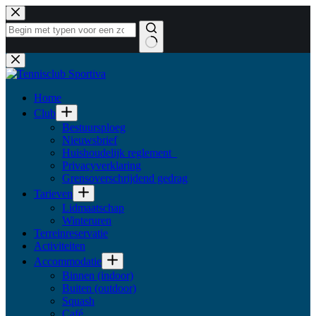
Ga
naar
de
inhoud
Geen
resultaten
Home
Club
Bestuursploeg
Nieuwsbrief
Huishoudelijk reglement
Privacyverklaring
Grensoverschrijdend gedrag
Tarieven
Lidmaatschap
Winteruren
Terreinreservatie
Activiteiten
Accommodatie
Binnen (indoor)
Buiten (outdoor)
Squash
Café